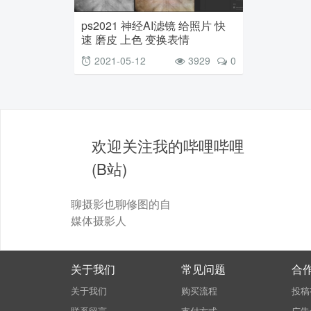
ps2021 神经AI滤镜 给照片 快
速 磨皮 上色 变换表情
2021-05-12
3929
0
欢迎关注我的哔哩哔哩
(B站)
聊摄影也聊修图的自
媒体摄影人
关于我们
常见问题
合
关于我们
购买流程
投稿
联系留言
支付方式
广告