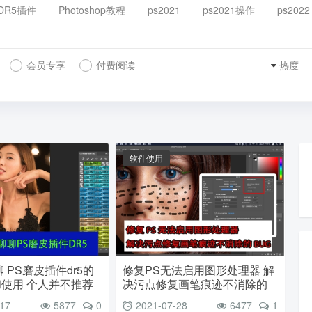
DR5插件
Photoshop教程
ps2021
ps2021操作
ps2022
会员专享
付费阅读
热度
软件使用
 PS磨皮插件dr5的
修复PS无法启用图形处理器 解
使用 个人并不推荐
决污点修复画笔痕迹不消除的
BUG
-17
5877
0
2021-07-28
6477
1