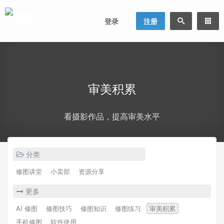
登录
注册
审美积累
看摄影作品，提高审美水平
分类
修图讲堂
小卖部
资源分享
更多
AI 修图
修图技巧
修图知识
修图练习
审美积累
手机修图
软件使用