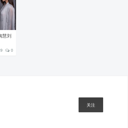
陶慧刘
69
0
关注