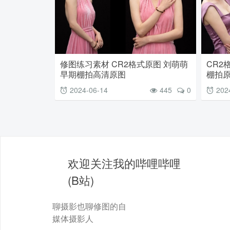
修图练习素材 CR2格式原图 刘萌萌
CR2
早期棚拍高清原图
棚拍
2024-06-14
445
0
202
欢迎关注我的哔哩哔哩
(B站)
聊摄影也聊修图的自
媒体摄影人