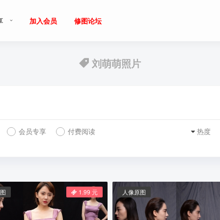
享
加入会员
修图论坛
刘萌萌照片
会员专享
付费阅读
热度
图
1.99 元
人像原图