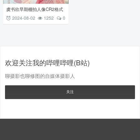
虞书欣早期棚拍人像CR2格式
原图素材 彩色裹胸纱裙
2024-08-02
1252
0
欢迎关注我的哔哩哔哩(B站)
聊摄影也聊修图的自媒体摄影人
关注