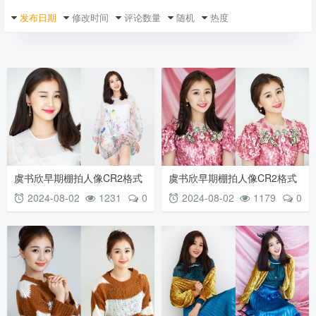
发布日期
修改时间
评论数量
随机
热度
虞书欣早期棚拍人像CR2格式
虞书欣早期棚拍人像CR2格式
原图素材 透明带花纱裙
原图素材 红色亮片连衣裙
2024-08-02
1231
0
2024-08-02
1179
0