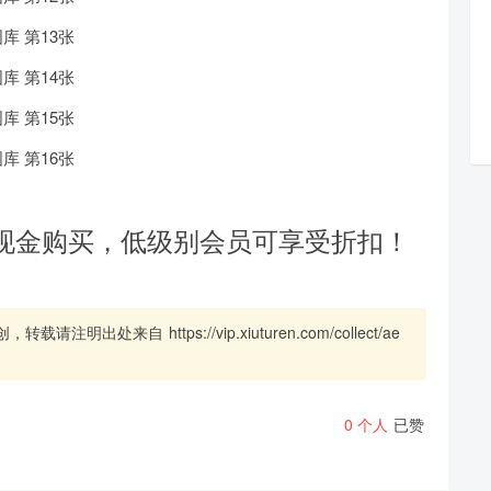
现金购买，低级别会员可享受折扣！
创，转载请注明出处来自
https://vip.xiuturen.com/collect/ae
分享本文封面
0
个人
已赞
分享到微博