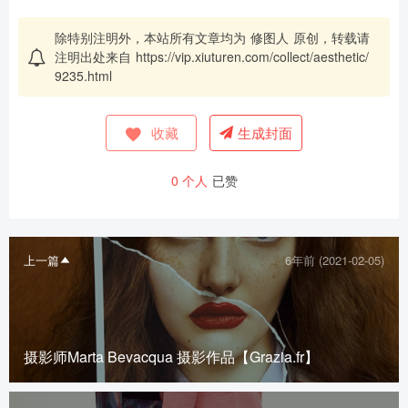
除特别注明外，本站所有文章均为
修图人
原创，转载请
注明出处来自
https://vip.xiuturen.com/collect/aesthetic/
9235.html
收藏
生成封面
0
个人
已赞
上一篇
6年前 (2021-02-05)
摄影师Marta Bevacqua 摄影作品【Grazia.fr】