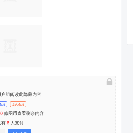
用户组阅读此隐藏内容
会员
永久会员
00
修图币查看剩余内容
已有
6
人支付