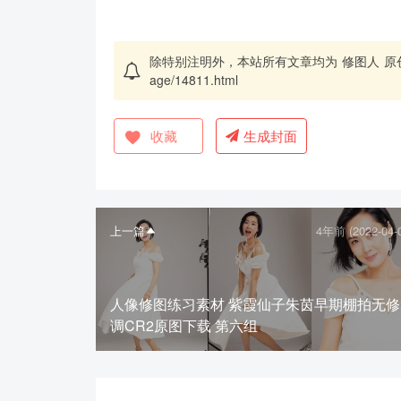
除特别注明外，本站所有文章均为
修图人
原
age/14811.html
收藏
生成封面
上一篇
4年前 (2022-04-
人像修图练习素材 紫霞仙子朱茵早期棚拍无修
调CR2原图下载 第六组