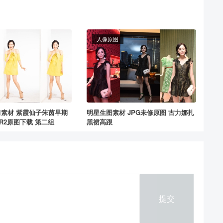
人像原图
素材 紫霞仙子朱茵早期
明星生图素材 JPG未修原图 古力娜扎
R2原图下载 第二组
黑裙高跟
提交