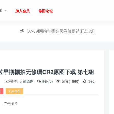
享
加入会员
修图论坛
[07-09]
网站年费会员降价促销(已过期)
茵早期棚拍无修调CR2原图下载 第七组
）
分类:
人像原图
评论(0)
阅读(1860)
赞(0)
素
朱茵生图