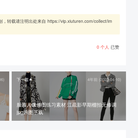
创，转载请注明出处来自
https://vip.xiuturen.com/collect/im
0
个人
已赞
06)
下一篇
4年前 (2022-04-10)
服装人像修图练习素材 江疏影早期棚拍无修调
jpg原图下载