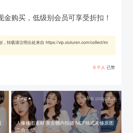
现金购买，低级别会员可享受折扣！
创，转载请注明出处来自
https://vip.xiuturen.com/collect/im
0
个人
已赞
24)
下一篇
4年前 (2022-05-24)
图
人像修图素材 美女棚内拍摄 NEF格式未修原图
二合一组