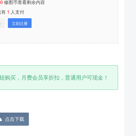
00
修图币查看剩余内容
已有
1
人支付
录
立刻注册
钮购买，月费会员享折扣，普通用户可现金！
分享本文封面
分享到微博
下载封面
点击下载