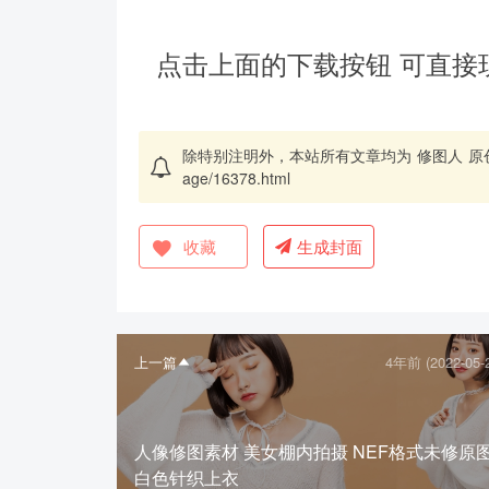
点击上面的下载按钮 可直接
除特别注明外，本站所有文章均为
修图人
原
age/16378.html
收藏
生成封面
上一篇
4年前 (2022-05-
人像修图素材 美女棚内拍摄 NEF格式未修原
白色针织上衣