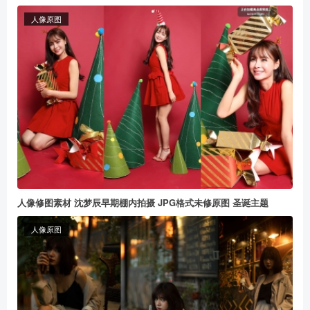
人像原图
人像修图素材 沈梦辰早期棚内拍摄 JPG格式未修原图 圣诞主题
人像原图