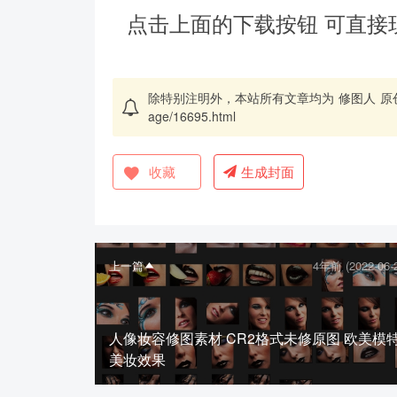
点击上面的下载按钮 可直接
除特别注明外，本站所有文章均为
修图人
原
age/16695.html
收藏
生成封面
上一篇
4年前 (2022-06-
人像妆容修图素材 CR2格式未修原图 欧美模
美妆效果