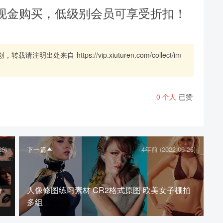
现金购买，低级别会员可享受折扣！
创，转载请注明出处来自
https://vip.xiuturen.com/collect/im
0
个人
已赞
26)
下一篇
4年前 (2022-06-26)
特
人像修图练习素材 CR2格式原图 欧美女子棚拍
多组