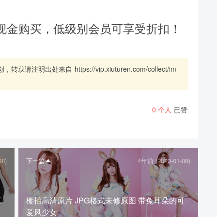
现金购买，低级别会员可享受折扣！
创，转载请注明出处来自
https://vip.xiuturen.com/collect/im
0
个人
已赞
08)
下一篇
4年前 (2023-01-08)
原
棚拍高清原片 JPG格式未修原图 带兔耳朵的可
爱风少女