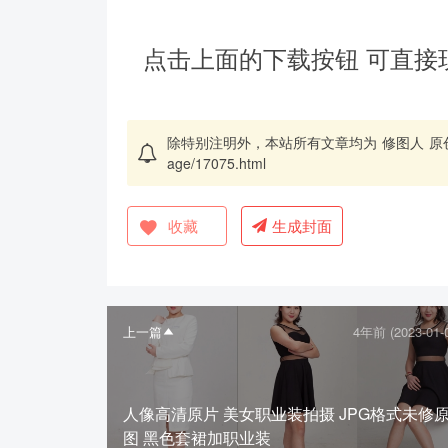
点击上面的下载按钮 可直接
除特别注明外，本站所有文章均为
修图人
原
age/17075.html
收藏
生成封面
上一篇
4年前 (2023-01-
人像高清原片 美女职业装拍摄 JPG格式未修
图 黑色套裙加职业装