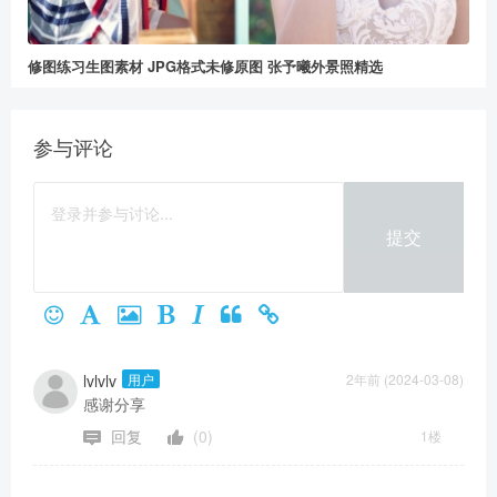
修图练习生图素材 JPG格式未修原图 张予曦外景照精选
参与评论
提交
lvlvlv
用户
2年前 (2024-03-08)
感谢分享
回复
(0)
1楼