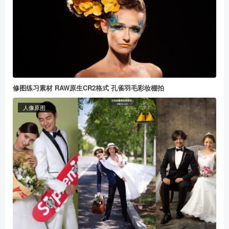
修图练习素材 RAW原生CR2格式 孔雀羽毛彩妆棚拍
人像原图