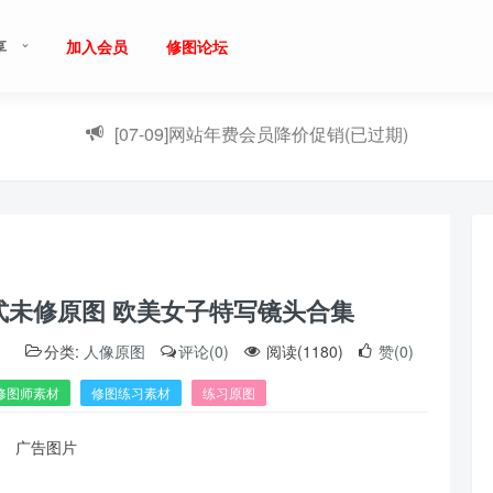
享
加入会员
修图论坛
[07-09]
网站年费会员降价促销(已过期)
格式未修原图 欧美女子特写镜头合集
）
分类:
人像原图
评论(0)
阅读(1180)
赞(0)
修图师素材
修图练习素材
练习原图