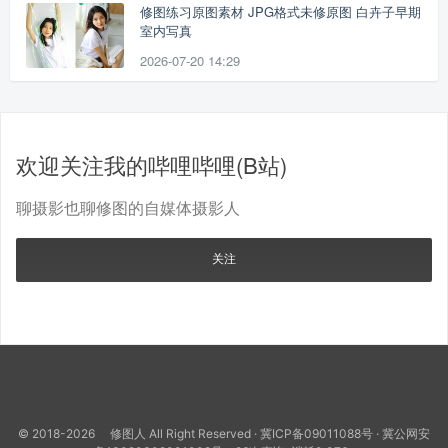
修图练习原图素材 JPG格式未修原图 白卉子早期
室内写真
2026-07-20 14:29
欢迎关注我的哔哩哔哩(B站)
聊摄影也聊修图的自媒体摄影人
关注
© 2018-2026 修图人 All Right Reserved ·
冀ICP备09011088号
·
冀公网安