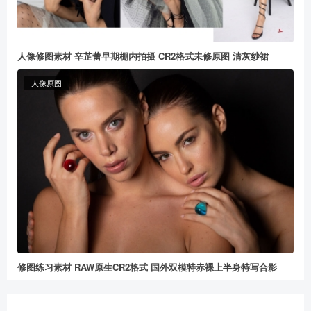
人像修图素材 辛芷蕾早期棚内拍摄 CR2格式未修原图 清灰纱裙
人像原图
修图练习素材 RAW原生CR2格式 国外双模特赤裸上半身特写合影