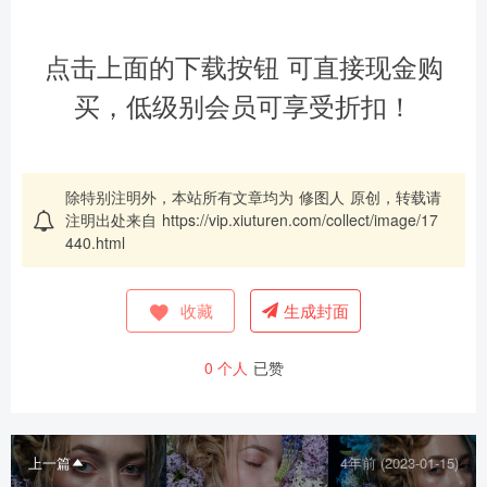
点击上面的下载按钮 可直接现金购
买，低级别会员可享受折扣！
除特别注明外，本站所有文章均为
修图人
原创，转载请
注明出处来自
https://vip.xiuturen.com/collect/image/17
440.html
收藏
生成封面
0
个人
已赞
上一篇
4年前 (2023-01-15)