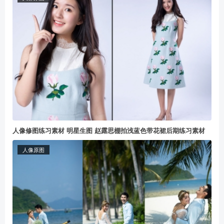
人像修图练习素材 明星生图 赵露思棚拍浅蓝色带花裙后期练习素材
人像原图