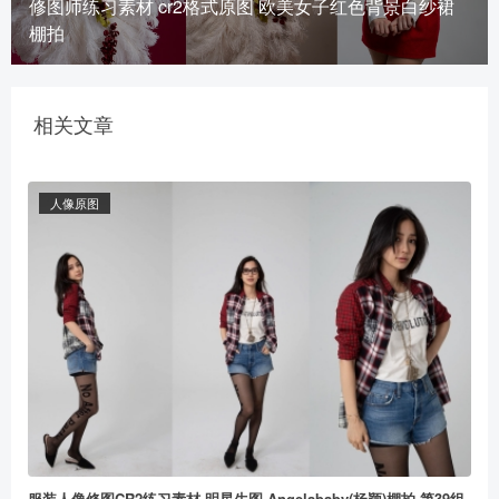
修图师练习素材 cr2格式原图 欧美女子红色背景白纱裙
棚拍
相关文章
人像原图
服装人像修图CR2练习素材 明星生图 Angelababy(杨颖)棚拍 第39组