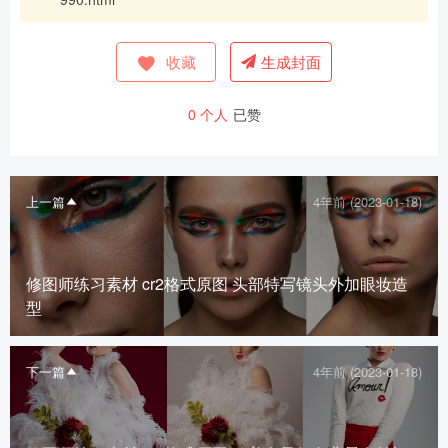
收藏
生成封面
0
个人
已赞
上一篇
4年前 (2023-01-18)
修图师练习素材 cr2格式原图 头部特写镜头外加眼妆造
型
下一篇
4年前 (2023-01-18)