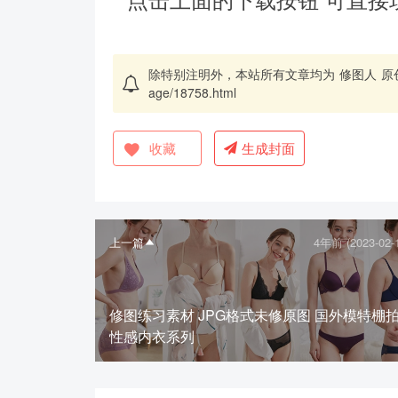
除特别注明外，本站所有文章均为
修图人
原
age/18758.html
收藏
生成封面
上一篇
4年前 (2023-02-
修图练习素材 JPG格式未修原图 国外模特棚
性感内衣系列