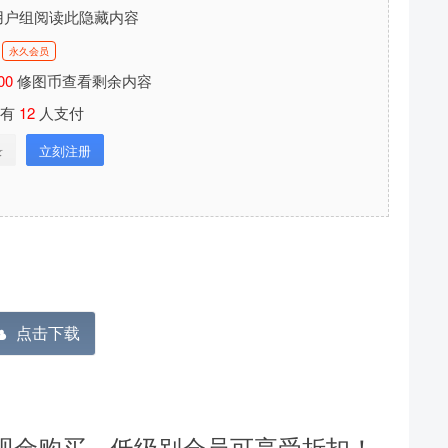
用户组阅读此隐藏内容
永久会员
00
修图币查看剩余内容
已有
12
人支付
录
立刻注册
分享本文封面
分享到微博
点击下载
下载封面
现金购买，低级别会员可享受折扣！