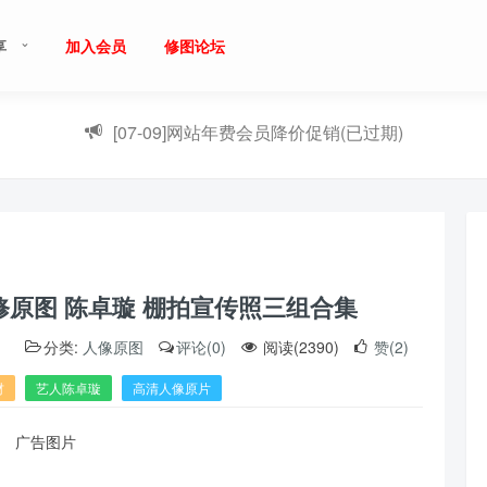
享
加入会员
修图论坛
[07-09]
网站年费会员降价促销(已过期)
修原图 陈卓璇 棚拍宣传照三组合集
）
分类:
人像原图
评论(0)
阅读(2390)
赞(2)
材
艺人陈卓璇
高清人像原片