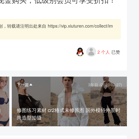
创，转载请注明出处来自
https://vip.xiuturen.com/collect/im
2
个人
已赞
19)
下一篇
3年前 (2023-02-27)
拍
修图练习素材 cr2格式未修原图 国外模特外景时
尚造型拍摄