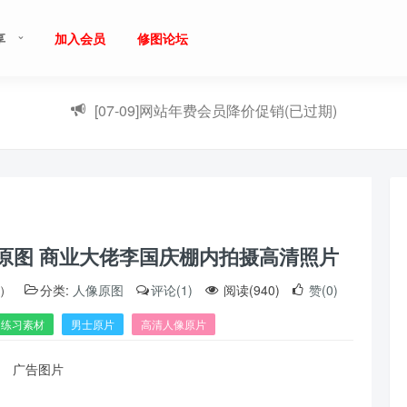
享
加入会员
修图论坛
[07-09]
网站年费会员降价促销(已过期)
未修原图 商业大佬李国庆棚内拍摄高清照片
5）
分类:
人像原图
评论(1)
阅读(940)
赞(0)
图练习素材
男士原片
高清人像原片