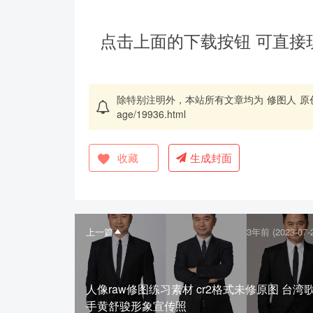
点击上面的下载按钮 可直接
除特别注明外，本站所有文章均为
修图人
原
age/19936.html
收藏
生成封面
上一篇
3年前 (2023-07-
人像raw修图练习素材 cr2格式未修原图 台湾
手黄舒骏形象宣传照