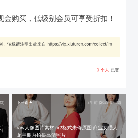
下载封面
现金购买，低级别会员可享受折扣！
创，转载请注明出处来自
https://vip.xiuturen.com/collect/im
0
个人
已赞
23)
下一篇
3年前 (2023-07-23)
歌
raw人像图片素材 cr2格式未修原图 商业女强人
龙宇棚内拍摄高清照片