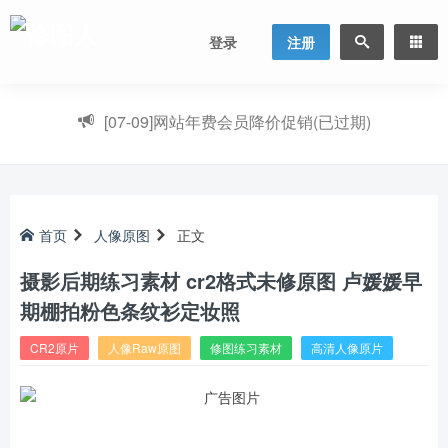
登录
注册
[07-09]
网站年费会员降价促销(已过期)
首页
人像原图
正文
摄影后期练习素材 cr2格式未修原图 卢媛媛早
期棚拍粉色条纹衫定妆照
CR2原片
人像Raw原图
修图练习素材
高清人像原片