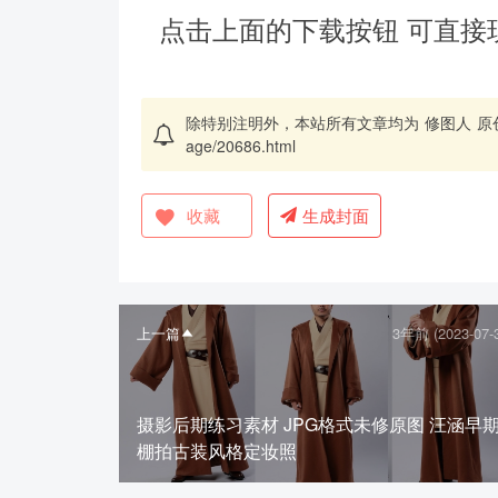
点击上面的下载按钮 可直接
除特别注明外，本站所有文章均为
修图人
原
age/20686.html
收藏
生成封面
上一篇
3年前 (2023-07-
摄影后期练习素材 JPG格式未修原图 汪涵早
棚拍古装风格定妆照