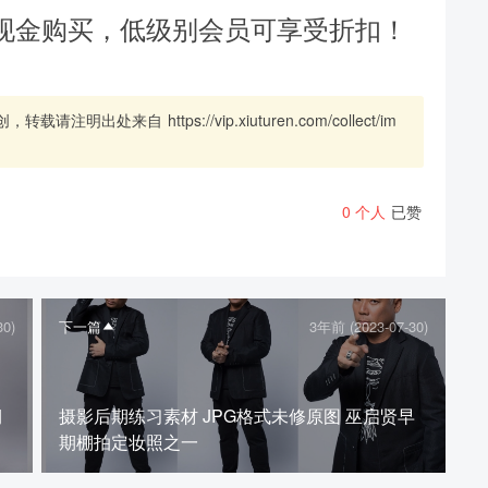
现金购买，低级别会员可享受折扣！
创，转载请注明出处来自
https://vip.xiuturen.com/collect/im
0
个人
已赞
30)
下一篇
3年前 (2023-07-30)
期
摄影后期练习素材 JPG格式未修原图 巫启贤早
期棚拍定妆照之一