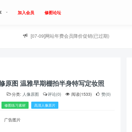
享
加入会员
修图论坛
[07-09]
网站年费会员降价促销(已过期)
未修原图 温雅早期棚拍半身特写定妆照
）
分类:
人像原图
评论(0)
阅读(1533)
赞(0)
修图练习素材
高清人像原片