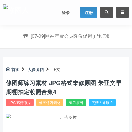
登录
注册
[07-09]
网站年费会员降价促销(已过期)
首页
人像原图
正文
修图师练习素材 JPG格式未修原图 朱亚文早
期棚拍定妆照合集4
JPG 高清原片
修图练习素材
练习原图
高清人像原片