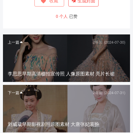
收藏
生成封面
0
个人
已赞
上一篇
2年前 (2024-07-30)
李思思早期高清棚拍宣传照 人像原图素材 亮片长裙
下一篇
2年前 (2024-07-31)
刘威葳早期影视剧照原图素材 大唐张妃装扮