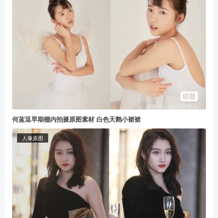
何蓝逗早期棚内拍摄原图素材 白色天鹅小裙裙
人像原图