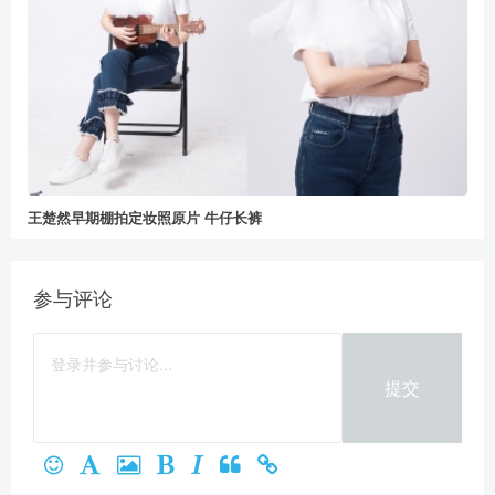
王楚然早期棚拍定妆照原片 牛仔长裤
参与评论
提交