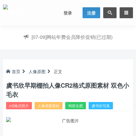
登录
注册
[07-09]
网站年费会员降价促销(已过期)
首页
人像原图
正文
虞书欣早期棚拍人像CR2格式原图素材 双色小
毛衣
cr2格式照片
人像原图素材
明星生图
虞书欣写真