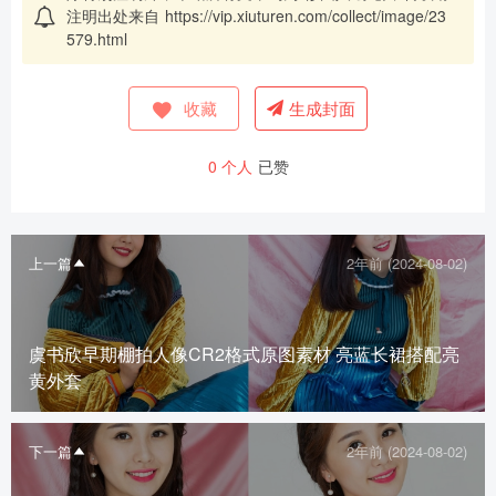
注明出处来自
https://vip.xiuturen.com/collect/image/23
579.html
收藏
生成封面
0
个人
已赞
上一篇
2年前 (2024-08-02)
虞书欣早期棚拍人像CR2格式原图素材 亮蓝长裙搭配亮
黄外套
下一篇
2年前 (2024-08-02)