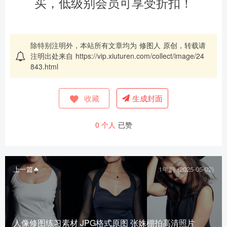
买，低级别会员可享受折扣！
除特别注明外，本站所有文章均为
修图人
原创，转载请
注明出处来自
https://vip.xiuturen.com/collect/image/24
843.html
收藏
生成封面
0
个人
已赞
上一篇
1年前 (2025-05-02)
人像修图练习素材 JPG格式原图 张姝棚拍高清照片