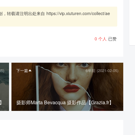
创，转载请注明出处来自
https://vip.xiuturen.com/collect/ae
0
个人
已赞
分享本文封面
05)
下一篇
6年前 (2021-02-05)
分享到微博
下载封面
e】
摄影师Marta Bevacqua 摄影作品【Grazia.fr】