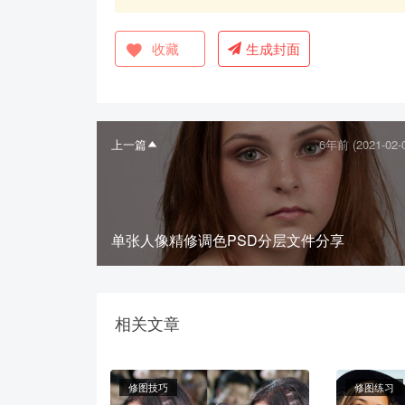
收藏
生成封面
上一篇
6年前 (2021-02-
单张人像精修调色PSD分层文件分享
相关文章
修图技巧
修图练习