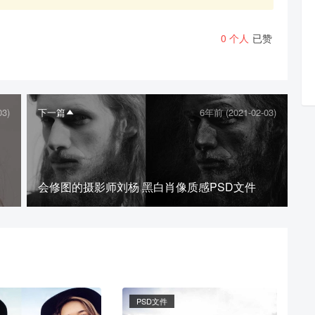
0
个人
已赞
03)
下一篇
6年前 (2021-02-03)
分享本文封面
分享到微博
会修图的摄影师刘杨 黑白肖像质感PSD文件
下载封面
PSD文件